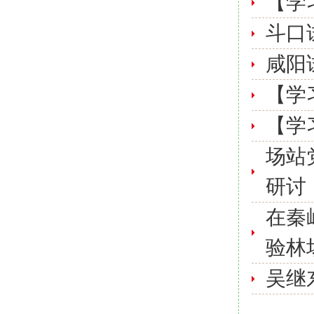
【学
斗口
咸阳
【学
【学
场站
研讨
在秦
验林
吴继