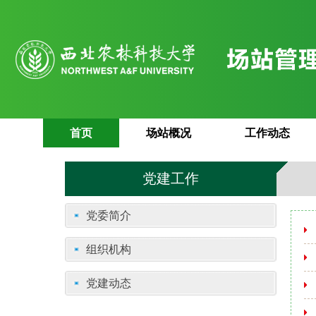
首页
场站概况
工作动态
党建工作
党委简介
组织机构
党建动态