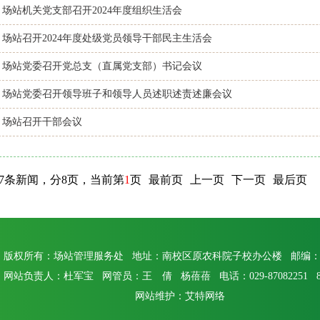
场站机关党支部召开2024年度组织生活会
场站召开2024年度处级党员领导干部民主生活会
场站党委召开党总支（直属党支部）书记会议
场站党委召开领导班子和领导人员述职述责述廉会议
场站召开干部会议
57条新闻，分8页，当前第
1
页
最前页
上一页
下一页
最后页
版权所有：场站管理服务处 地址：南校区原农科院子校办公楼 邮编：71
网站负责人：杜军宝 网管员：王 倩 杨蓓蓓 电话：029-87082251 870
网站维护：艾特网络