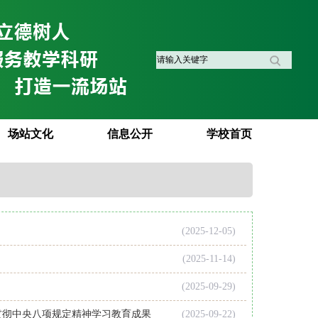
场站文化
信息公开
学校首页
(2025-12-05)
(2025-11-14)
(2025-09-29)
贯彻中央八项规定精神学习教育成果
(2025-09-22)