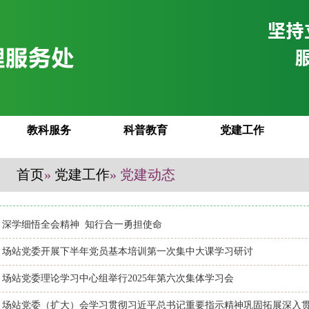
教科服务
科普教育
党建工作
首页
»
党建工作
» 党建动态
深学细悟全会精神 知行合一勇担使命
场站党委开展下半年党员基本培训第一次集中大课学习研讨
场站党委理论学习中心组举行2025年第六次集体学习会
场站党委（扩大）会学习贯彻习近平总书记重要指示精神巩固拓展深入