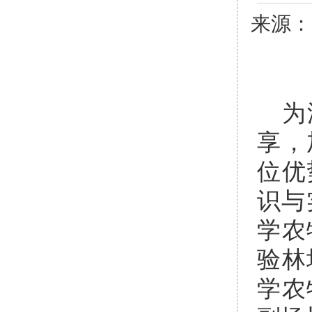
来源：
为
享，
位优
识与
学农
验林
学农