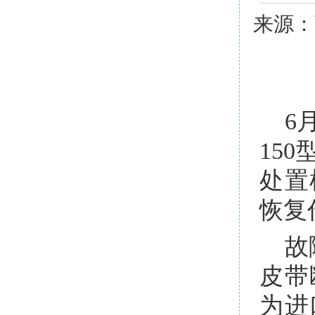
来源：
6
15
处置
恢复
故
皮带
为进