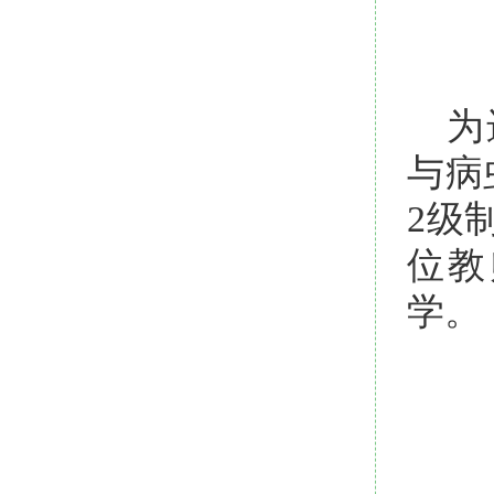
为
与病
2级
位教
学。