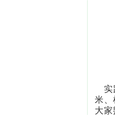
实
米、
大家