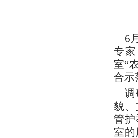
6
专家
室“
合示
调
貌、
管护
室的