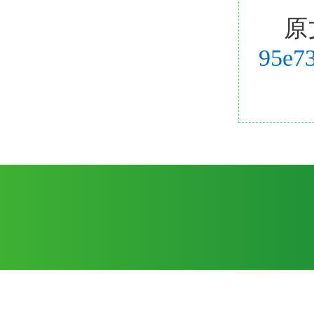
原
95e7