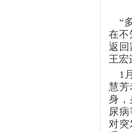
“
在不
返回
王宏
1
慧芳
身，
尿病
对突