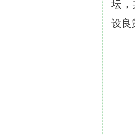
坛，
设良