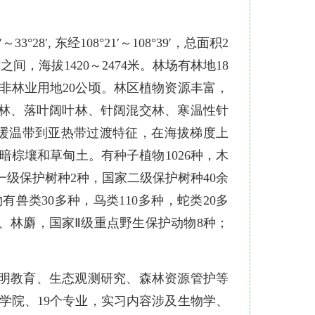
8′, 东经108°21′～108°39′，总面积2
之间，海拔1420～2474米。林场有林地18
，非林业用地20公顷。林区植物资源丰富，
交林、落叶阔叶林、针阔混交林、寒温性针
暖温带到亚热带过渡特征，在海拔梯度上
棕壤和草甸土。有种子植物1026种，木
国家一级保护树种2种，国家二级保护树种40余
兽类30多种，鸟类110多种，蛇类20多
、林麝，国家Ⅱ级重点野生保护动物8种；
明教育、生态观测研究、森林资源管护等
个学院、19个专业，实习内容涉及生物学、