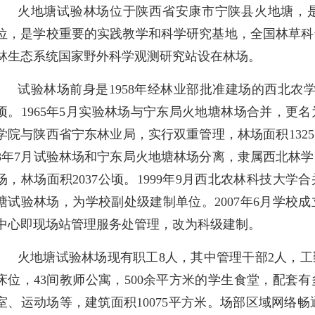
火地塘试验林场位于陕西省安康市宁陕县火地塘，
位，是学校重要的实践教学和科学研究基地，全国林草科
林生态系统国家野外科学观测研究站设在林场。
试验林场前身是1958年经林业部批准建场的西北农
顷。1965年5月实验林场与宁东局火地塘林场合并，更
学院与陕西省宁东林业局，实行双重管理，林场面积13257公
8年7月试验林场和宁东局火地塘林场分离，隶属西北林
场，林场面积2037公顷。1999年9月西北农林科技大
塘试验林场，为学校副处级建制单位。2007年6月学校
中心即现场站管理服务处管理，改为科级建制。
火地塘试验林场现有职工8人，其中管理干部2人，工勤
床位，43间教师公寓，500余平方米的学生食堂，配套
室、运动场等，建筑面积10075平方米。场部区域网络畅