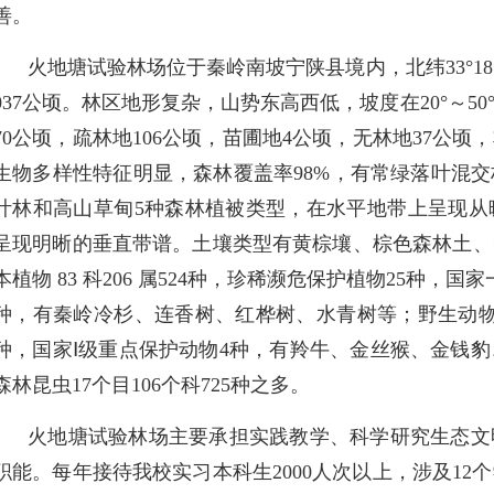
善。
火地塘试验林场位于秦岭南坡宁陕县境内，北纬33°18′～33°2
037公顷。林区地形复杂，山势东高西低，坡度在20°～50°
70公顷，疏林地106公顷，苗圃地4公顷，无林地37公顷
生物多样性特征明显，森林覆盖率98%，有常绿落叶混
叶林和高山草甸5种森林植被类型，在水平地带上呈现从
呈现明晰的垂直带谱。土壤类型有黄棕壤、棕色森林土、暗
本植物 83 科206 属524种，珍稀濒危保护植物25种，
种，有秦岭冷杉、连香树、红桦树、水青树等；野生动物有
种，国家Ⅰ级重点保护动物4种，有羚牛、金丝猴、金钱豹
森林昆虫17个目106个科725种之多。
火地塘试验林场主要承担实践教学、科学研究生态文
职能。每年接待我校实习本科生2000人次以上，涉及12