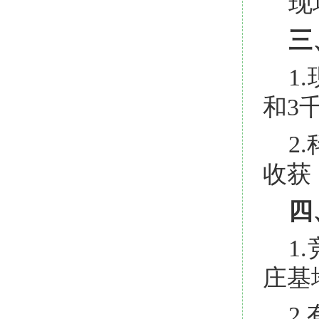
现
三
1
和3
2
收获
四
1
庄基
2