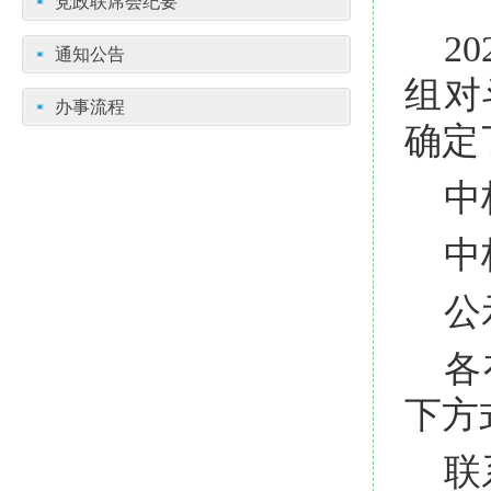
党政联席会纪要
2
通知公告
组对
办事流程
确定
中
中
公
各
下方
联